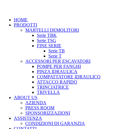
Vai
al
contenuto
HOME
PRODOTTI
MARTELLI DEMOLITORI
Serie TBK
Serie TSG
FINE SERIE
Serie TB
Serie T
ACCESSORI PER ESCAVATORI
POMPE PER FANGHI
PINZA IDRAULICA
COMPATTATORE IDRAULICO
ATTACCO RAPIDO
TRINCIATRICE
TRIVELLA
ABOUT US
AZIENDA
PRESS ROOM
SPONSORIZZAZIONI
ASSISTENZA
CONDIZIONI DI GARANZIA
CONTATTI