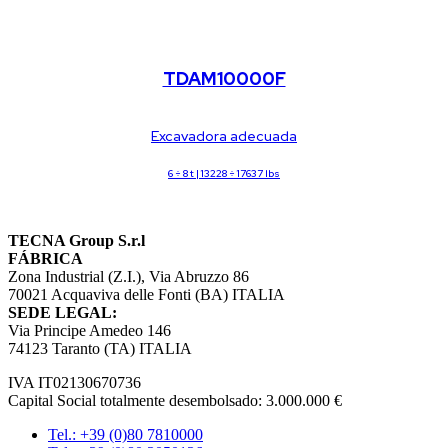
Desbrozadora forestal
TDAM10000F
Excavadora adecuada
6 ÷ 8 t | 13228 ÷ 17637 lbs
TECNA Group S.r.l
FÁBRICA
Zona Industrial (Z.I.), Via Abruzzo 86
70021 Acquaviva delle Fonti (BA) ITALIA
SEDE LEGAL:
Via Principe Amedeo 146
74123 Taranto (TA) ITALIA
IVA IT02130670736
Capital Social totalmente desembolsado: 3.000.000 €
Tel.: +39 (0)80 7810000