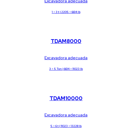
Excavadora adecuada
1 ÷ 3 t | 2205 ÷ 6614 lb
Desbrozadora ligera
TDAM8000
Excavadora adecuada
3 ÷ 5 Ton | 6614 ÷ 11023 lb
Desbrozadora ligera
TDAM10000
Excavadora adecuada
5 ÷ 6 t | 11023 ÷ 13228 lb